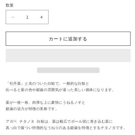
数量
ア
ア
ガ
ガ
ベ
ベ
カートに追加する
チ
チ
タ
タ
ノ
ノ
タ
タ
白
白
鯨
鯨
「牡丹葉」と名のついた白鯨で、一般的な白鯨と
「牡
「牡
比べると葉の色や鋸歯の雰囲気が違った美しい個体になります。
丹
丹
葉」
葉」
葉が一枚一枚、肉厚な上に豪快にうねるノギと
中
中
鋸歯の迫力が特徴の美株です。
株
株
ホ
ホ
アガベ チタノタ 白鯨は、葉は幅広でボール状に巻き込む葉に
真っ白で厳つい特徴的なうねりのある鋸歯を特徴とするチタノタです。
ワ
ワ