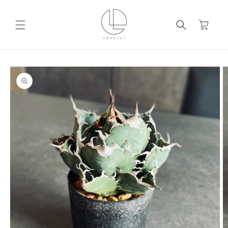
コンテ
ンツに
カ
進む
ー
ト
商品情
報にス
キップ