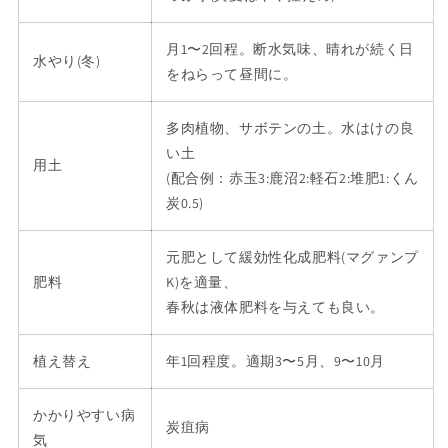
月1〜2回程。断水気味、晴れが続く日
水やり(冬)
をねらって昼間に。
多肉植物、サボテンの土。水はけの良
い土
用土
(配合例：赤玉3:鹿沼2:軽石2:堆肥1:くん
炭0.5)
元肥として緩効性化成肥料(マグァンプ
肥料
K)を適量、
春秋は液体肥料を与えても良い。
植え替え
年1回程度。適期3〜5月、9〜10月
かかりやすい病
炭疽病
気