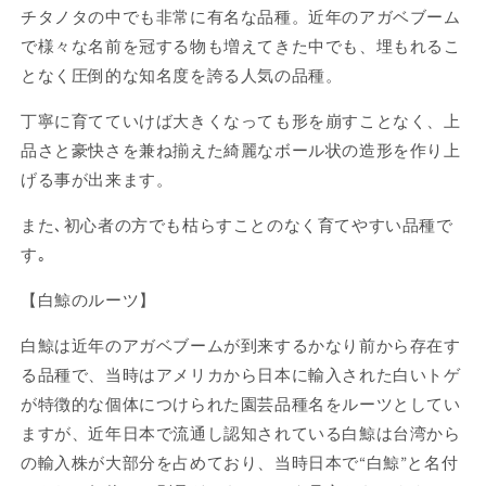
イ
イ
チタノタの中でも非常に有名な品種。近年のアガベブーム
ト
ト
で様々な名前を冠する物も増えてきた中でも、埋もれるこ
ホ
ホ
となく圧倒的な知名度を誇る人気の品種。
エ
エ
ー
ー
丁寧に育てていけば大きくなっても形を崩すことなく、上
ル
ル
品さと豪快さを兼ね揃えた綺麗なボール状の造形を作り上
ベ
ベ
げる事が出来ます。
ア
ア
ル
ル
また､初心者の方でも枯らすことのなく育てやすい品種で
ー
ー
す｡
ト
ト
株
株
【白鯨のルーツ】
鉢
鉢
付
付
白鯨は近年のアガベブームが到来するかなり前から存在す
き
き
る品種で、
当時はアメリカから日本に輸入された白いトゲ
発
発
が特徴的な個体につけられた園芸品種名をルーツとしてい
根
根
ますが、近年日本で流通し認知されている白鯨は台湾から
管
管
の輸入株が大部分を占めており、当時日本で“白鯨”と名付
理
理