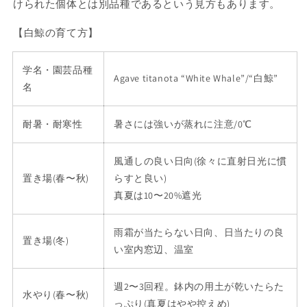
けられた個体とは別品種であるという見方もあります。
中
中
AGV-
AGV-
【白鯨の育て方】
003
003
の
の
数
数
学名・園芸品種
Agave titanota “White Whale”/“白鯨”
量
量
名
を
を
減
増
耐暑・耐寒性
暑さには強いが蒸れに注意/0℃
ら
や
す
す
風通しの良い日向(徐々に直射日光に慣
置き場(春〜秋)
らすと良い)
真夏は10〜20%遮光
雨霜が当たらない日向、日当たりの良
置き場(冬)
い室内窓辺、温室
週2〜3回程。鉢内の用土が乾いたらた
水やり(春〜秋)
っぷり(真夏はやや控えめ)