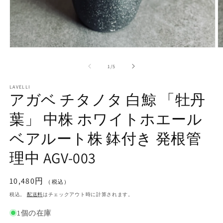
モ
ー
の
1
/
5
ダ
ル
で
LAVELLI
アガベ チタノタ 白鯨 「牡丹
メ
デ
葉」 中株 ホワイトホエール
ィ
ア
(1)
(2
ベアルート株 鉢付き 発根管
を
開
理中 AGV-003
く
通
10,480円
（税込）
常
税込。
配送料
はチェックアウト時に計算されます。
価
1個の在庫
格